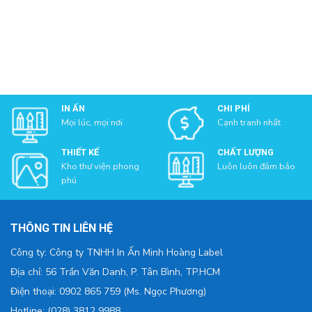
IN ẤN
CHI PHÍ
Mọi lúc, mọi nơi
Cạnh tranh nhất
THIẾT KẾ
CHẤT LƯỢNG
Kho thư viện phong
Luôn luôn đảm bảo
phú
THÔNG TIN LIÊN HỆ
Công ty: Công ty TNHH In Ấn Minh Hoàng Label
Địa chỉ: 56 Trần Văn Danh, P. Tân Bình, TP.HCM
Điện thoại: 0902 865 759 (Ms. Ngọc Phương)
Hotline: (028) 3812 9988