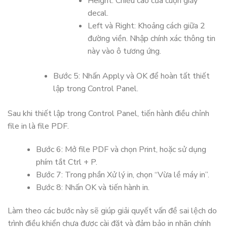
Height: Chiều cao của cuộn giấy
decal.
Left và Right: Khoảng cách giữa 2
đường viền. Nhập chính xác thông tin
này vào ô tương ứng.
Bước 5: Nhấn Apply và OK để hoàn tất thiết
lập trong Control Panel.
Sau khi thiết lập trong Control Panel, tiến hành điều chỉnh
file in là file PDF.
Bước 6: Mở file PDF và chọn Print, hoặc sử dụng
phím tắt Ctrl + P.
Bước 7: Trong phần Xử lý in, chọn “Vừa lề máy in”.
Bước 8: Nhấn OK và tiến hành in.
Làm theo các bước này sẽ giúp giải quyết vấn đề sai lệch do
trình điều khiển chưa được cài đặt và đảm bảo in nhãn chính