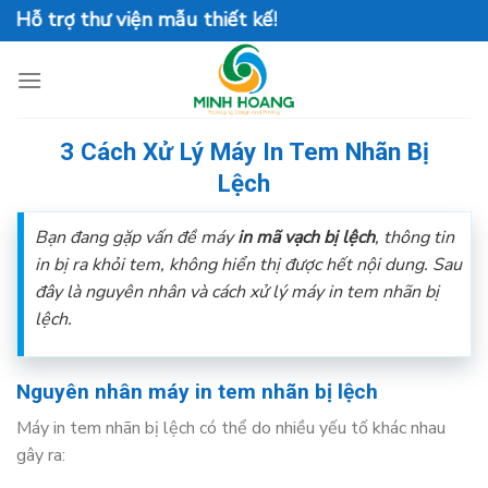
Skip
rợ thư viện mẫu thiết kế!
to
content
3 Cách Xử Lý Máy In Tem Nhãn Bị
Lệch
Bạn đang gặp vấn đề máy
in mã vạch bị lệch
, thông tin
in bị ra khỏi tem, không hiển thị được hết nội dung. Sau
đây là nguyên nhân và cách xử lý máy in tem nhãn bị
lệch.
Nguyên nhân máy in tem nhãn bị lệch
Máy in tem nhãn bị lệch có thể do nhiều yếu tố khác nhau
gây ra: