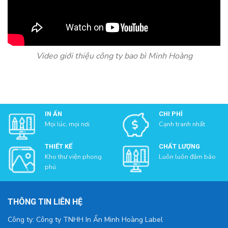
Video giới thiệu công ty bao bì Minh Hoàng
IN ẤN
CHI PHÍ
Mọi lúc, mọi nơi
Cạnh tranh nhất
THIẾT KẾ
CHẤT LƯỢNG
Kho thư viện phong
Luôn luôn đảm bảo
phú
THÔNG TIN LIÊN HỆ
Công ty: Công ty TNHH In Ấn Minh Hoàng Label