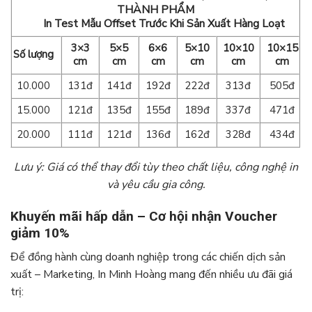
THÀNH PHẨM
In Test Mẫu Offset Trước Khi Sản Xuất Hàng Loạt
3×3
5×5
6×6
5×10
10×10
10×15
Số lượng
cm
cm
cm
cm
cm
cm
10.000
131đ
141đ
192đ
222đ
313đ
505đ
15.000
121đ
135đ
155đ
189đ
337đ
471đ
20.000
111đ
121đ
136đ
162đ
328đ
434đ
Lưu ý: Giá có thể thay đổi tùy theo chất liệu, công nghệ in
và yêu cầu gia công.
Khuyến mãi hấp dẫn – Cơ hội nhận Voucher
giảm 10%
Để đồng hành cùng doanh nghiệp trong các chiến dịch sản
xuất – Marketing, In Minh Hoàng mang đến nhiều ưu đãi giá
trị: