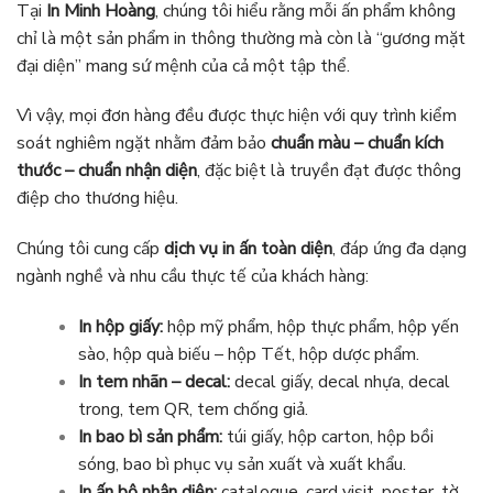
Tại
In Minh Hoàng
, chúng tôi hiểu rằng mỗi ấn phẩm không
chỉ là một sản phẩm in thông thường mà còn là “gương mặt
đại diện” mang sứ mệnh của cả một tập thể.
Vì vậy, mọi đơn hàng đều được thực hiện với quy trình kiểm
soát nghiêm ngặt nhằm đảm bảo
chuẩn màu – chuẩn kích
thước – chuẩn nhận diện
, đặc biệt là truyền đạt được thông
điệp cho thương hiệu.
Chúng tôi cung cấp
dịch vụ in ấn toàn diện
, đáp ứng đa dạng
ngành nghề và nhu cầu thực tế của khách hàng:
In hộp giấy:
hộp mỹ phẩm, hộp thực phẩm, hộp yến
sào, hộp quà biếu – hộp Tết, hộp dược phẩm.
In tem nhãn – decal:
decal giấy, decal nhựa, decal
trong, tem QR, tem chống giả.
In bao bì sản phẩm:
túi giấy, hộp carton, hộp bồi
sóng, bao bì phục vụ sản xuất và xuất khẩu.
In ấn bộ nhận diện:
catalogue, card visit, poster, tờ