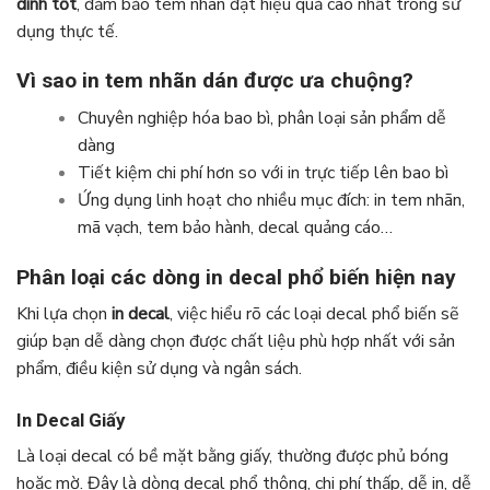
dính tốt
, đảm bảo tem nhãn đạt hiệu quả cao nhất trong sử
dụng thực tế.
Vì sao in tem nhãn dán được ưa chuộng?
Chuyên nghiệp hóa bao bì, phân loại sản phẩm dễ
dàng
Tiết kiệm chi phí hơn so với in trực tiếp lên bao bì
Ứng dụng linh hoạt cho nhiều mục đích
: in tem nhãn,
mã vạch, tem bảo hành, decal quảng cáo…
Phân loại các dòng in decal phổ biến hiện nay
Khi lựa chọn
in decal
, việc hiểu rõ các loại decal phổ biến sẽ
giúp bạn dễ dàng chọn được chất liệu phù hợp nhất với sản
phẩm, điều kiện sử dụng và ngân sách.
In Decal Giấy
Là loại decal có bề mặt bằng giấy, thường được phủ bóng
hoặc mờ. Đây là dòng decal phổ thông, chi phí thấp, dễ in, dễ