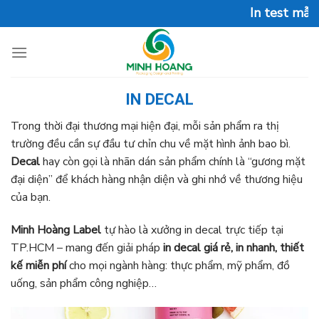
Skip
In test mẫu Offset miễn ph
to
content
IN DECAL
Trong thời đại thương mại hiện đại, mỗi sản phẩm ra thị
trường đều cần sự đầu tư chỉn chu về mặt hình ảnh bao bì.
Decal
hay còn gọi là nhãn dán sản phẩm
chính là “gương mặt
đại diện” để khách hàng nhận diện và ghi nhớ về thương hiệu
của bạn.
Minh Hoàng Label
tự hào là xưởng
in decal trực tiếp tại
TP.HCM
– mang đến giải pháp
in decal giá rẻ, in nhanh, thiết
kế miễn phí
cho mọi ngành hàng: thực phẩm, mỹ phẩm, đồ
uống, sản phẩm công nghiệp…