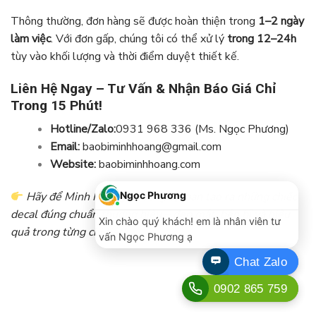
Thông thường, đơn hàng sẽ được hoàn thiện trong
1–2 ngày
làm việc
. Với đơn gấp, chúng tôi có thể xử lý
trong 12–24h
tùy vào khối lượng và thời điểm duyệt thiết kế.
Liên Hệ Ngay – Tư Vấn & Nhận Báo Giá Chỉ
Trong 15 Phút!
Hotline/Zalo:
0931 968 336 (Ms. Ngọc Phương)
Email:
baobiminhhoang@gmail.com
Website:
baobiminhhoang.com
Hãy để Minh Hoàng Label giúp bạn tạo ra những chiếc
decal đúng chuẩn thương hiệu – đẹp mắt, bền bỉ và hiệu
quả trong từng chi tiết!