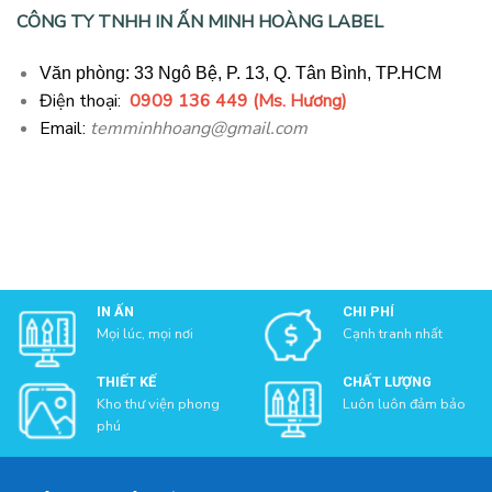
CÔNG TY TNHH IN ẤN MINH HOÀNG LABEL
Văn phòng: 33 Ngô Bệ, P. 13, Q. Tân Bình, TP.HCM
Điện thoại:
0909 136 449 (Ms. Hương)
Email:
temminhhoang@gmail.com
IN ẤN
CHI PHÍ
Mọi lúc, mọi nơi
Cạnh tranh nhất
THIẾT KẾ
CHẤT LƯỢNG
Kho thư viện phong
Luôn luôn đảm bảo
phú