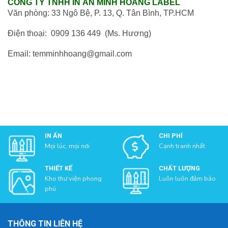
CÔNG TY TNHH IN ẤN MINH HOÀNG LABEL
Văn phòng: 33 Ngô Bệ, P. 13, Q. Tân Bình, TP.HCM
Điện thoại: 0909 136 449 (Ms. Hương)
Email: temminhhoang@gmail.com
IN ẤN
CHI PHÍ
Mọi lúc, mọi nơi
Cạnh tranh nhất
THIẾT KẾ
CHẤT LƯỢNG
Kho thư viện phong
Luôn luôn đảm bảo
phú
THÔNG TIN LIÊN HỆ