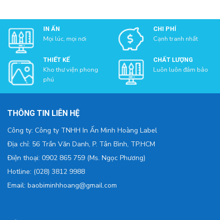
IN ẤN
CHI PHÍ
Mọi lúc, mọi nơi
Cạnh tranh nhất
THIẾT KẾ
CHẤT LƯỢNG
Kho thư viện phong
Luôn luôn đảm bảo
phú
THÔNG TIN LIÊN HỆ
Công ty: Công ty TNHH In Ấn Minh Hoàng Label
Địa chỉ: 56 Trần Văn Danh, P. Tân Bình, TP.HCM
Điện thoại: 0902 865 759 (Ms. Ngọc Phương)
Hotline: (028) 3812 9988
Email: baobiminhhoang@gmail.com