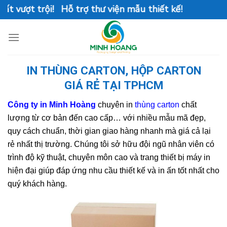
Skip
ợt trội! Hỗ trợ thư viện mẫu thiết kế!
to
content
IN THÙNG CARTON, HỘP CARTON
GIÁ RẺ TẠI TPHCM
Công ty in Minh Hoàng
chuyên in
thùng carton
chất
lượng từ cơ bản đến cao cấp… với nhiều mẫu mã đẹp,
quy cách chuẩn, thời gian giao hàng nhanh mà giá cả lại
rẻ nhất thị trường. Chúng tôi sở hữu đội ngũ nhân viên có
trình độ kỹ thuật,
chuyên môn cao
và trang
thiết bị máy in
hiện đại
giúp đáp ứng nhu cầu thiết kế và in ấn tốt nhất cho
quý khách hàng.