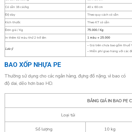
Có sẵn 18 cái/kg
40 x 60 cm
Độ dày
Theo quy cách có sẵn
Kích thước
Theo KT có sẵn
Đơn giá / Kg
75.000 / Kg
In thêm từ màu thứ 2 trở lên
1 màu + 25.000
– Giá trên chưa bao gồm thuế
Lưu ý
– Miễn phí giao hàng với các đ
BAO XỐP NHỰA PE
Thường sử dụng cho các ngân hàng, đựng đồ nặng, vì bao có
độ dai, dẽo hơn bao HD.
BẢNG GIÁ IN BAO PE 
Loại túi
Số lượng
10 kg